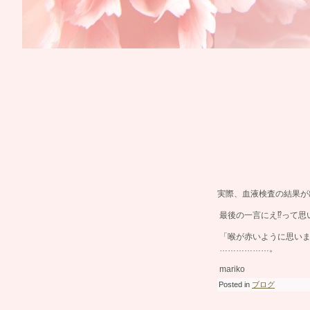
実際、血液検査の結果が
最後の一言にえ⁉︎って思
「喉が赤いように思い
………………。
mariko
Posted in
ブログ