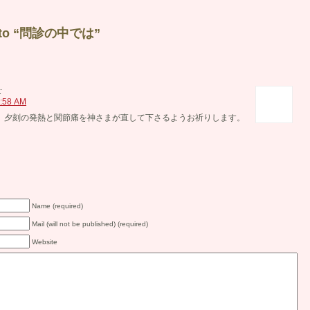
e to “問診の中では”
:
:58 AM
ように、夕刻の発熱と関節痛を神さまが直して下さるようお祈りします。
Name (required)
Mail (will not be published) (required)
Website