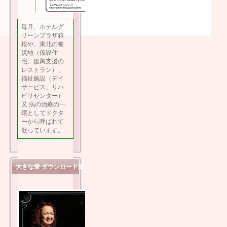
毎月、ホテルグ
リーンプラザ箱
根や、東北の被
災地（仮設住
宅、復興支援の
レストラン）、
福祉施設（デイ
サービス、リハ
ビリセンター）
又 病の治療の一
環としてドクタ
ーから呼ばれて
歌っています。
大きな愛 ダウンロード版