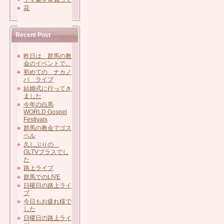
花
Recent Post
昨日は 群馬の教
会のイベントで。
初めての ナカノ
バ ライブ
結婚式に行ってき
ました
今年の白馬
WORLD Gospel
Festivals
群馬の教会でゴス
ペル
久しぶりの
GLTVプラスでし
た
路上ライブ
群馬でのLIVE
日曜日の路上ライ
ブ
今日もお疲れ様で
した
日曜日の路上ライ