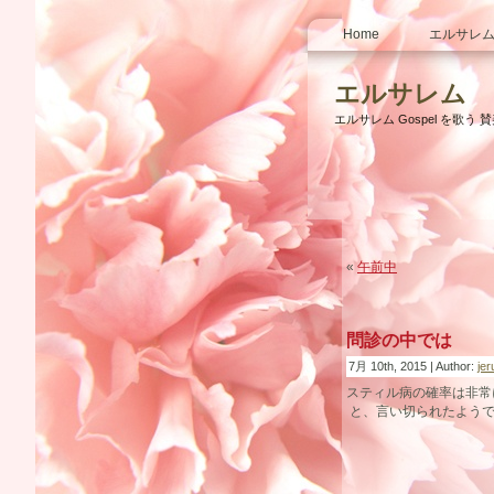
Home
エルサレム
エルサレム
エルサレム Gospel を歌う 
«
午前中
問診の中では
7月 10th, 2015 | Author:
je
スティル病の確率は非常に
と、言い切られたよう