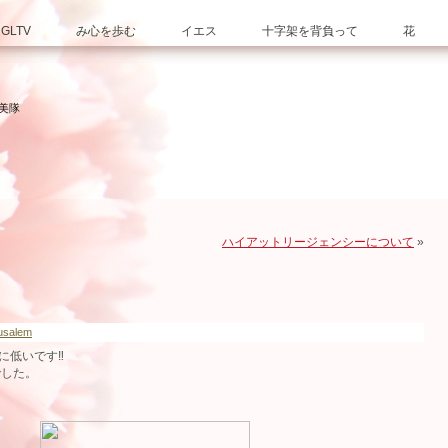
GLTV
み心を歩む
イエス
十字架を背負って
花
賛美隊
ハイアットリージェンシーについて
»
rusalem
低いです‼︎
でした。