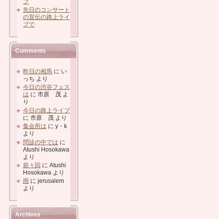
ブ
先日のコンサート
の宣伝の路上ライ
ブで
Comments
昨日の相馬
に
い
っち
より
今日の渋谷フェス
は
に
市原 茂
よ
り
今日の路上ライブ
に
市原 茂
より
集会所は
に
y・k
より
問診の中では
に
Atushi Hosokawa
より
前々回
に
Atushi
Hosokawa
より
雨
に
jerusalem
より
Archives