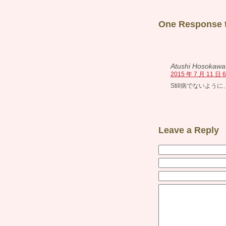
One Respons
Atushi Hosokawa
2015 年 7 月 11 日 6
Still病でない
Leave a Reply