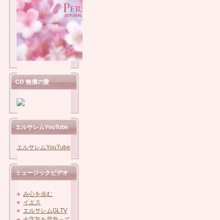
CD 無償の愛
エルサレムYouTube
エルサレムYouTube
ミュージックビデオ
み心を歩む
イエス
エルサレムGLTV
十字架を背負って