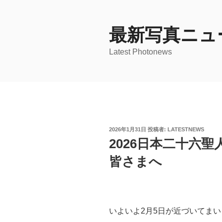
コ
ン
テ
最新写真ニュ
ン
Latest Photonews
ツ
へ
ス
キ
ッ
プ
投
2026年1月31日
投稿者:
LATESTNEWS
稿
2026日本二十六
日:
皆さまへ
いよいよ2月5日が近づいてま