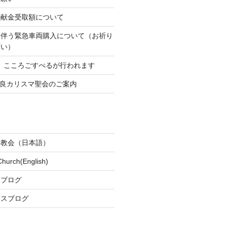
の献金受取額について
に伴う緊急車両購入について（お祈り
願い）
)に、こころごすぺるが行われます
の奈良カリスマ聖会のご案内
ケ教会（日本語）
Church(English)
スブログ
ースブログ