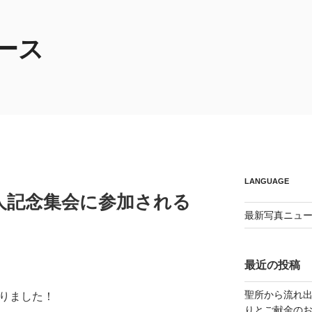
ース
LANGUAGE
聖人記念集会に参加される
最新写真ニュース
最近の投稿
聖所から流れ
いりました！
りとご献金の