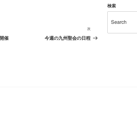
検索
次
次
の
開催
今週の九州聖会の日程
投
稿