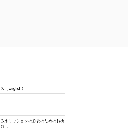
（English）
出る水ミッションの必要のためのお祈
お願い