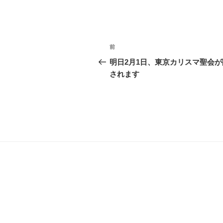
投
前
前
稿
の
明日2月1日、東京カリスマ聖会が
投
されます
ナ
稿
ビ
ゲ
ー
シ
ョ
ン