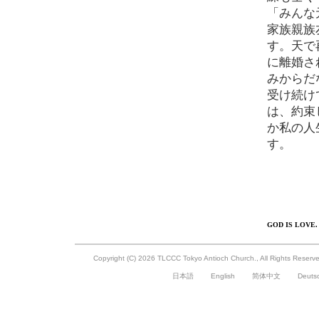
「みんな
家族親族
す。天で
に離婚さ
みからだ
受け続け
は、約束
か私の人
す。
GOD IS LOVE.
Copyright (C)
2026 TLCCC Tokyo Antioch Church., All Rights Reser
日本語
English
简体中文
Deuts