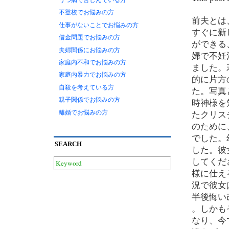
うつ病で苦しんでいる方
不登校でお悩みの方
前夫とは
仕事がないことでお悩みの方
すぐに新
借金問題でお悩みの方
ができる
夫婦関係にお悩みの方
婦で不妊
家庭内不和でお悩みの方
ました。
家庭内暴力でお悩みの方
的に片方
自殺を考えている方
た。写真
親子関係でお悩みの方
時神様を
離婚でお悩みの方
たクリス
のために
でした。
SEARCH
した。彼
してくだ
様に仕え
況で彼女
半後悔い
。しかも
なり、今